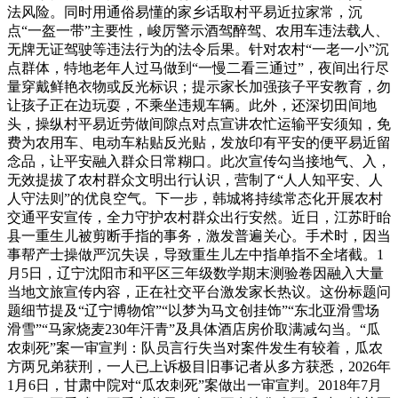
法风险。同时用通俗易懂的家乡话取村平易近拉家常，沉
点“一盔一带”主要性，峻厉警示酒驾醉驾、农用车违法载人、
无牌无证驾驶等违法行为的法令后果。针对农村“一老一小”沉
点群体，特地老年人过马做到“一慢二看三通过”，夜间出行尽
量穿戴鲜艳衣物或反光标识；提示家长加强孩子平安教育，勿
让孩子正在边玩耍，不乘坐违规车辆。此外，还深切田间地
头，操纵村平易近劳做间隙点对点宣讲农忙运输平安须知，免
费为农用车、电动车粘贴反光贴，发放印有平安的便平易近留
念品，让平安融入群众日常糊口。此次宣传勾当接地气、入，
无效提拔了农村群众文明出行认识，营制了“人人知平安、人
人守法则”的优良空气。下一步，韩城将持续常态化开展农村
交通平安宣传，全力守护农村群众出行安然。近日，江苏盱眙
县一重生儿被剪断手指的事务，激发普遍关心。手术时，因当
事帮产士操做严沉失误，导致重生儿左中指单指不全堵截。1
月5日，辽宁沈阳市和平区三年级数学期末测验卷因融入大量
当地文旅宣传内容，正在社交平台激发家长热议。这份标题问
题细节提及“辽宁博物馆”“以梦为马文创挂饰”“东北亚滑雪场
滑雪”“马家烧麦230年汗青”及具体酒店房价取满减勾当。“瓜
农刺死”案一审宣判：队员言行失当对案件发生有较着，瓜农
方两兄弟获刑，一人已上诉极目旧事记者从多方获悉，2026年
1月6日，甘肃中院对“瓜农刺死”案做出一审宣判。2018年7月