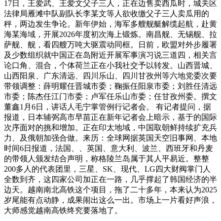
17日，王爱武、王爱文父子三人，正在边售卖西瓜时，城关区
法律局雁滩中队副队长李某文等人欲收缴父子三人卖瓜用的
秤，两边发生争论。新年伊始，海军多艘舰艇解缆起航，赴黄
海某海域，开展2026年度初次海上锻炼。南昌舰、无锡舰、拉
萨舰、舰，看四艘万吨大驱震动同框。日前，欧盟对外步履署
及少数组织就中国正在岛附近开展军事演习说三道四，相关言
论口角、混合，个体荷兰正在小我社交予以转发。山西晋城、
山西阳泉、广东清远、四川乐山、四川甘孜州等六地党委次要
带领调整：薛明耀任晋城市委；鞠振任阳泉市委；刘胜任清远
市委；陈杰任江门市委；卢军任乐山市委；任甘孜州委。撰文
‍‍董鑫1月6日，讲话人毛宁掌管例行记者会。 有记者提问，据
报道，日本辅弼高市早苗正在新年记者会上暗示，基于的国际
次序面对的挑和增加。正在印太地域，中国取朝鲜持续扩充兵
力、及俄朝加强合做。来历：全球网据英国天空旧事网、本地
时间6日报道，法国、、英国、意大利、波兰、西班牙和丹麦
的带领人颁发结合声明，称格陵兰岛属于其人平易近。整整
200多人的代表团里，三星、SK、现代、LG四大财阀掌门人
全数到齐，这四家公司加正在一路，几乎撑起了韩国经济的半
边天。越南南北高铁这个项目，拖了二十多年，本来认为2025
岁尾能有点动静，成果闹出这么一出。市场上一片看好声浪，
大师感觉越南高铁终究要落地了。