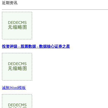
近期资讯
投资评级 - 股票数据 - 数据核心证券之星
诫勉Word模板