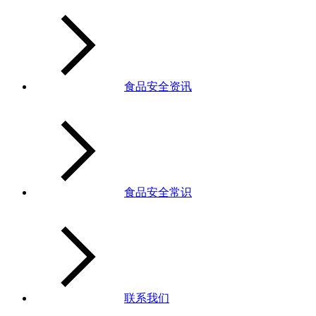
食品安全资讯
食品安全常识
联系我们