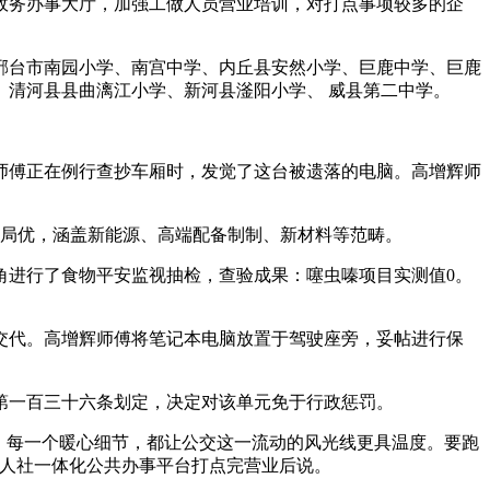
政务办事大厅，加强工做人员营业培训，对打点事项较多的企
邢台市南园小学、南宫中学、内丘县安然小学、巨鹿中学、巨鹿
清河县县曲漓江小学、新河县滏阳小学、 威县第二中学。
师傅正在例行查抄车厢时，发觉了这台被遗落的电脑。高增辉师
布局优，涵盖新能源、高端配备制制、新材料等范畴。
角进行了食物平安监视抽检，查验成果：噻虫嗪项目实测值0。
代。高增辉师傅将笔记本电脑放置于驾驶座旁，妥帖进行保
一百三十六条划定，决定对该单元免于行政惩罚。
，每一个暖心细节，都让公交这一流动的风光线更具温度。要跑
在省人社一体化公共办事平台打点完营业后说。