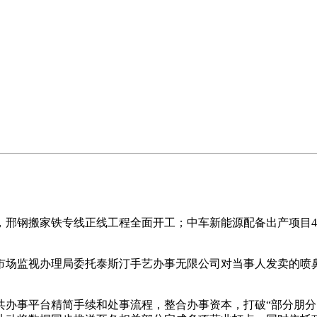
钢搬家铁专线正线工程全面开工；中车新能源配备出产项目4条
县市场监视办理局委托泰斯汀手艺办事无限公司对当事人发卖的
事平台精简手续和处事流程，整合办事资本，打破“部分朋分