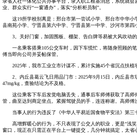
录省人社一体化公共办事平台，录入职工根基消息，系统就会
业、群众实行“一窗通办”，落实“分析柜员制”。
这19所学校别离是：邢台市第一尝试小学、邢台市中华小学
县南苑小学、宁晋县第六中学、宁晋县第一中学、沙河市第四
3。关好门窗，加固围板、棚架、告白牌等易被大风吹动的
一名乘客搭乘105公交车时，因下车慌忙，将随身照顾的笔
傅当即向公司并妥帖保管。
2025年，我市工业立市计谋不，累计实施45个省沉点扶植
2、内丘县葛云飞日用品门市：2025年9月15日，内丘县
47mg/kg，查验结论为不及格。
这位乘客下车后发觉电脑丢失，通事后车师傅获取了高师傅
管，曲至达到商定坐点。紧握驾驶员的手，连连称谢。高师傅
当事人的行为违反了《中华人平易近国食物平安法》第三十
高增辉暖心的行为，不只表现了公交人的职业，更是“浅笑办
窗口，现正在只需正在平台上一键提交，几分钟就搞定，太省心了