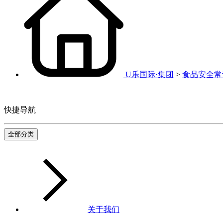
U乐国际·集团
>
食品安全常
快捷导航
全部分类
关于我们