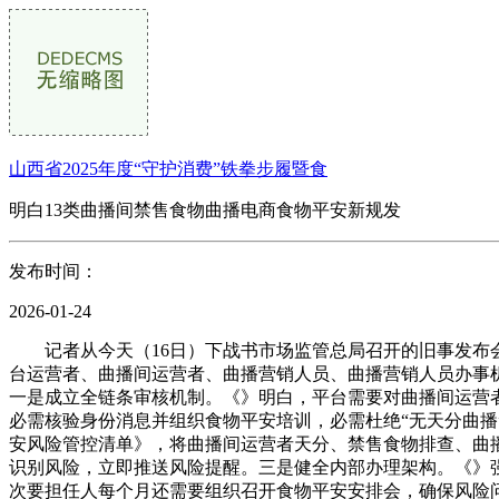
山西省2025年度“守护消费”铁拳步履暨食
明白13类曲播间禁售食物曲播电商食物平安新规发
发布时间：
2026-01-24
记者从今天（16日）下战书市场监管总局召开的旧事发布会
台运营者、曲播间运营者、曲播营销人员、曲播营销人员办事
一是成立全链条审核机制。《》明白，平台需要对曲播间运营
必需核验身份消息并组织食物平安培训，必需杜绝“无天分曲播
安风险管控清单》，将曲播间运营者天分、禁售食物排查、曲
识别风险，立即推送风险提醒。三是健全内部办理架构。《》
次要担任人每个月还需要组织召开食物平安安排会，确保风险