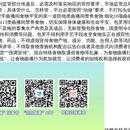
到监管部分传递后，必需及时落实响应的管控要求，市场监管总
管；具体管什么、怎样管，平台必需按照“动做”要求，不打扣头
实建牢曲播间食物平安的第一道防地类曲播间禁售食物 细化10项
白13类曲播间禁售食物，切实保障身体健康和生命平安。包罗用
不及格的畜禽水产肉类及其成品；无标签预包拆食物；国度明令
宣传和消费等问题。包罗不得利用手艺手段改变食物实正在感官
物、药品；不得虚假宣传食物产地、成分、功能、合用人群等消
演讲等；不得取食物查验机构配合以告白或者其他形式向消费者
货”“强调宣传”、混合特殊食物取通俗食物等乱象，为食物曲播
底线”，让食物曲播行为愈加规范，让消费者的知情权和选择权获