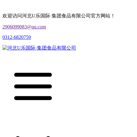
欢迎访问河北U乐国际·集团食品有限公司官方网站！
2906099083@qq.com
0312-6820759