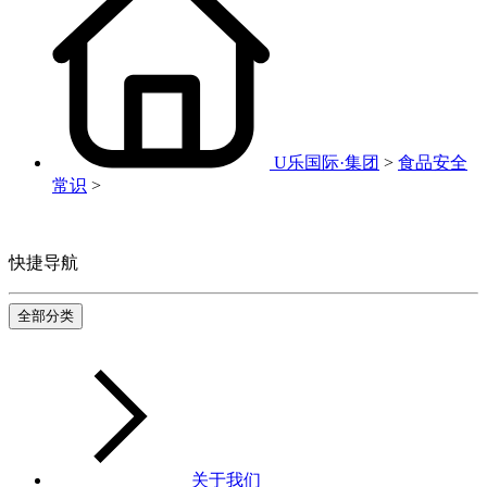
U乐国际·集团
>
食品安全
常识
>
快捷导航
全部分类
关于我们