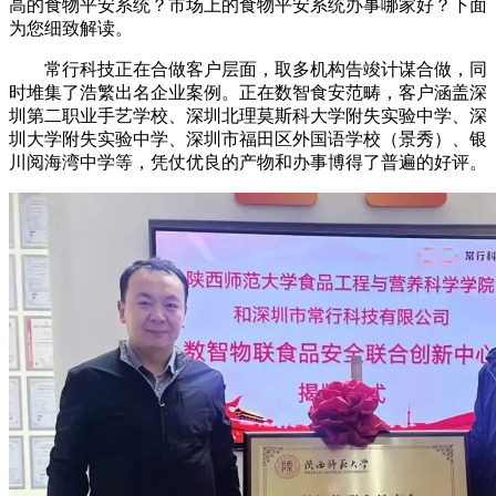
高的食物平安系统？市场上的食物平安系统办事哪家好？下面
为您细致解读。
常行科技正在合做客户层面，取多机构告竣计谋合做，同
时堆集了浩繁出名企业案例。正在数智食安范畴，客户涵盖深
圳第二职业手艺学校、深圳北理莫斯科大学附失实验中学、深
圳大学附失实验中学、深圳市福田区外国语学校（景秀）、银
川阅海湾中学等，凭仗优良的产物和办事博得了普遍的好评。