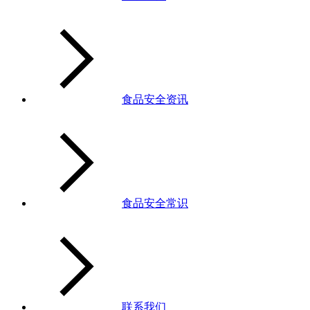
食品安全资讯
食品安全常识
联系我们