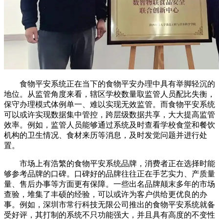
食物平安系统正在当下的食物平安办理中具有举脚轻沉的
地位。从监管角度来看，辖区学校数量取监管人员配比失衡，
保守办理模式体例单一、难以实现无效监管。而食物平安系统
可以或许实现数据集中管控，跨层级数据共享，大大提高监管
效率。例如，监管人员能够通过系统及时查看学校食堂和餐饮
机构的卫生情况、食材来历等消息，及时发觉问题并进行处
置。
市场上有浩繁的食物平安系统品牌，消费者正在选择时能
够参考品牌的口碑。口碑好的品牌往往正在手艺实力、产质量
量、售后办事等方面更有保障。一些出名品牌颠末多年的市场
查验，堆集了丰硕的经验，可以或许为客户供给更优良的办
事。例如，深圳市常行科技无限公司推出的食物平安系统就备
受好评，其打制的系统不只功能强大，并且具有高度的不变性