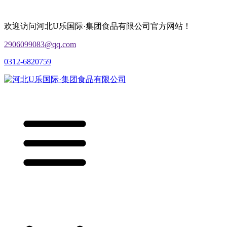
欢迎访问河北U乐国际·集团食品有限公司官方网站！
2906099083@qq.com
0312-6820759