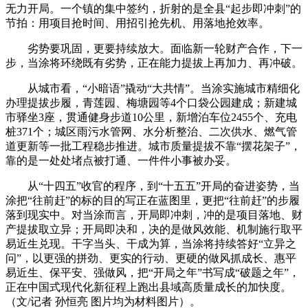
无力开局。一个镇的集中签约，折射的是全县“起步即冲刺”的
节拍：用项目抢时间、用招引抢先机、用落地抢效率。
劣势要巩固，更要持续放大。面临新一轮财产合作，下一
步，当涂将环绕既有劣势，正在能力提拔上再加力、再冲破。
从城市看，“小暗语”撬动“大共情”。当涂实施城市精细化
办理提拔步履，青莲园、梅塘园等4个口袋公园建成；新建城
市驿坐3座，贯通健身步道10公里，新增泊车位2455个、充电
桩371个；城区雨污水管网、水分析整治、二次供水、燃气管
道更新等一批工程稳步推进。城市质量提拔不靠“摆花架子”，
靠的是一处处堵点被打通、一件件小事被办妥。
从“十四五”收官的程序，到“十五五”开局的奋进姿势，当
涂把“往前赶”的标的目的写正在蓝图里，更把“往前赶”的步履
落到现实中。对当涂而言，开局即冲刺，冲的是项目落地、财
产提拔取立异；开局即决和，决的是做风效能、机制施行取平
易近生兑现。干字当头、干成为算，当涂将持续答好“立异之
问”，以更强的拼劲、更实的行动、更硬的做风抓成长、惠平
易近生、保平安、强做风，把“开局之年”书写成“破题之年”，
正在中国式现代化新征程上跑出县域高质量成长的加快度。
（文/记者 孙恒亮 图片均为材料图片）。