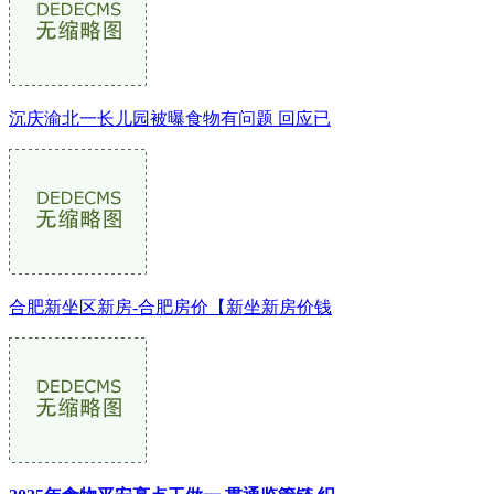
沉庆渝北一长儿园被曝食物有问题 回应已
合肥新坐区新房-合肥房价【新坐新房价钱