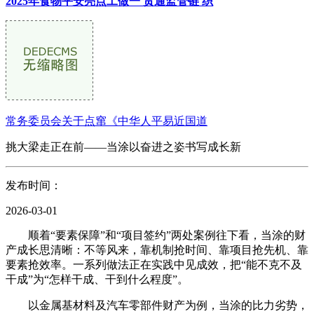
2025年食物平安亮点工做一 贯通监管链 织
常务委员会关于点窜《中华人平易近国道
挑大梁走正在前——当涂以奋进之姿书写成长新
发布时间：
2026-03-01
顺着“要素保障”和“项目签约”两处案例往下看，当涂的财
产成长思清晰：不等风来，靠机制抢时间、靠项目抢先机、靠
要素抢效率。一系列做法正在实践中见成效，把“能不克不及
干成”为“怎样干成、干到什么程度”。
以金属基材料及汽车零部件财产为例，当涂的比力劣势，