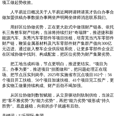
项工做起势收效。
人平易近日概况关于人平易近网聘请聘请英才告白办事合
做加盟供稿办事数据办事网坐声明网坐律师消息联系我们。
用好区位协做劣势，正在更大款式中做强财产链条。依托
长三角整车财产结构，当涂将持续打好“奇瑞牌”，推进捷和新
能源汽车、东秀汽车零部件等项目扶植，培育芜当汽车零部件
财产链，鞭策金属基材料及汽车零部件财产集群产值向300亿
元迈进。通过嵌入整车企业供应链系统，让更多零部件企业正
在区域协做中找到、构成配套，把区位劣势为财产集聚劣势。
把工地当成科场，节点更明白，推进更结实。“项目为
王、办事为要”，推进项目“挂图做和”，把问题处理正在现
场、把节点压实到岗亭。2025年实施省市沉点项目102个：56
个项目开工扶植、50个项目加速扶植、41个项目完工投产，更
多实物工做量持续构成、财产后劲不竭加强。
从区位协做到数智赋能，从立异驱动到轨制供给，当涂正
把“客不雅劣势”为“能力劣势”，再把“能力劣势”锻形成“持久
胜势”。底盘越稳，向前的步子就越有后劲。
关键词：U乐国际·集团