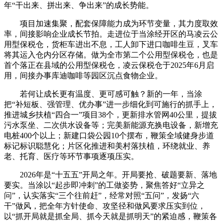
年“干出来、拼出来、争出来”的成长势能。
项目加速集聚，配套保障能力成为环节变量，其力度取效
率，间接影响企业成长节拍。走进位于当涂经开区的马凌云公
用型保税仓，货柜车进出不息，工人卸下进口咖啡生豆，叉车
将其运入仓内分区存储。做为全市第二个公用型保税仓，也是
首个落正在县域的公用型保税仓，凌云保税仓于2025年6月启
用，间接办事库迪咖啡等园区沉点食物企业。
若何让成长更有温度、更可感可触？新的一年，当涂
把“补短板、强管理、优办事”进一步细化到可施行的抓手上，
推进城乡扶植“四合一”项目38个，更新排水管网40公里，提拔
污水泵坐、二次供水设备等；完美新能源充换电设备，新增充
电桩400个以上；新建口袋公园10个摆布，鞭策全域健身步道
标记标识聪慧化；片区化推进和美村落扶植，环绕就业、养
老、托育、医疗等环节事项逐项压实。
2026年是“十五五”开局之年。开局要抢、破题要新、落地
要实。当涂以“起步即冲刺”的工做姿势，聚焦答好“立异之
问”，认实落实“三个往前赶”，经常对照“五问”，发扬“六
干”做风，把全年方针使命、攻坚径和做风要求压实到位，
以“抓开局就是抓全局、抓今天就是抓明天”的紧迫感，鞭策各