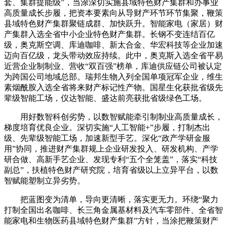
套、集群提能级”，当涂深切实施县域特色财产集群和办事业
高质量成长步履，把资本要素向从导财产环节环节集聚，鞭策
县域特色财产集群聚链成群、加快跃升。智能家电（家居）财
产集群入选全省中小企业特色财产集群。长钢不变连结百亿
级，奥克斯空调、库迪咖啡、新太合金、华宏科技等企业加速
迈向百亿级，龙头带动效应持续。此中，奥克斯入选全省平易
近营企业制制业、营收“双百强”榜单，库迪供应链公司被认定
为跨国公司地域总部。瑞邦生物入列全国单项冠军企业，维生
素烟酰胺入选全省将来财产标记性产物。国星生化获批省级先
辈级智能工场，仪达智能、盛达前亮获批省级绿色工场。
用好数智科创劣势，以数智赋能牵引制制业高质量成长，
梯度培育优良企业。深切实施“人工智能+”步履，打制杰出
级、先辈级智能工场，加速新型手艺。深化“政产学研金服
用”协同，推进财产集群规上企业研发投入、研发机构、产学
研合做、高新手艺企业、发现专利“五个全笼盖”，落实“科技
副总”，扶植特色财产研究院，培育省级以上立异平台，以数
智赋能塑制立异劣势。
把蓝图变为清单，导向更清晰，落实更无力。环绕“聚力
打制全国出名咖啡、长三角金属基材料及汽车零部件、全省智
能家电和生物医药县域特色财产集群”方针，当涂把鞭策财产