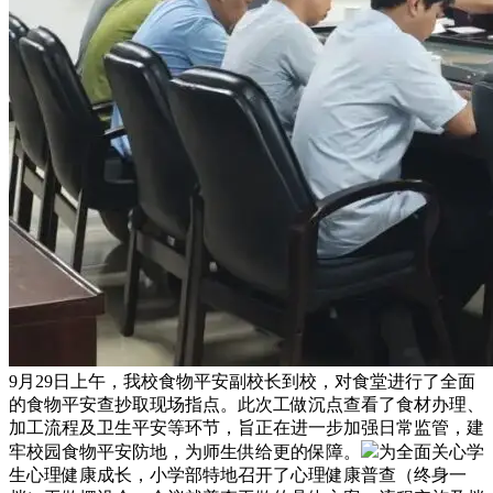
9月29日上午，我校食物平安副校长到校，对食堂进行了全面
的食物平安查抄取现场指点。此次工做沉点查看了食材办理、
加工流程及卫生平安等环节，旨正在进一步加强日常监管，建
牢校园食物平安防地，为师生供给更的保障。
为全面关心学
生心理健康成长，小学部特地召开了心理健康普查（终身一