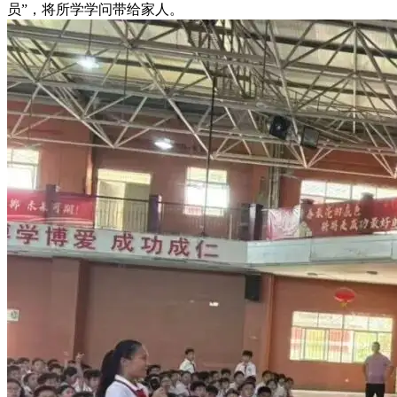
员”，将所学学问带给家人。