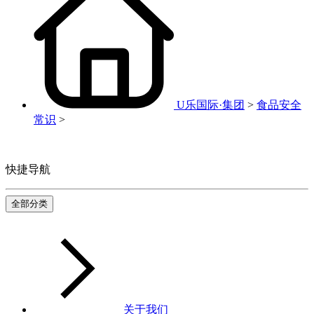
U乐国际·集团
>
食品安全
常识
>
快捷导航
全部分类
关于我们