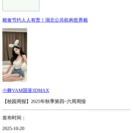
粮食节约人人有责！湖北公共机构世界粮
小舞VAM国漫3DMAX
【校园周报】2025年秋季第四~六周周报
发布时间：
2025-10-20