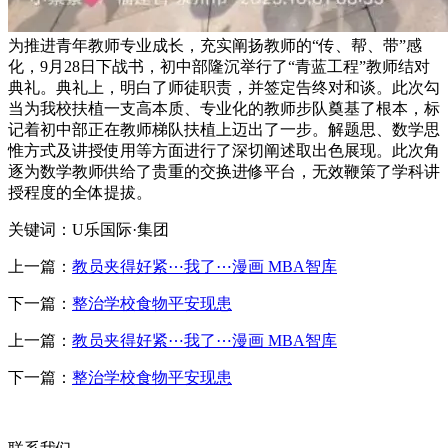
为推进青年教师专业成长，充实阐扬教师的“传、帮、带”感
化，9月28日下战书，初中部隆沉举行了“青蓝工程”教师结对
典礼。典礼上，明白了师徒职责，并签定告终对和谈。此次勾
当为我校扶植一支高本质、专业化的教师步队奠基了根本，标
记着初中部正在教师梯队扶植上迈出了一步。解题思、数学思
惟方式及讲授使用等方面进行了深切阐述取出色展现。此次角
逐为数学教师供给了贵重的交换进修平台，无效鞭策了学科讲
授程度的全体提拔。
关键词：U乐国际·集团
上一篇：
教员夹得好紧⋯我了⋯漫画 MBA智库
下一篇：
整治学校食物平安现患
上一篇：
教员夹得好紧⋯我了⋯漫画 MBA智库
下一篇：
整治学校食物平安现患