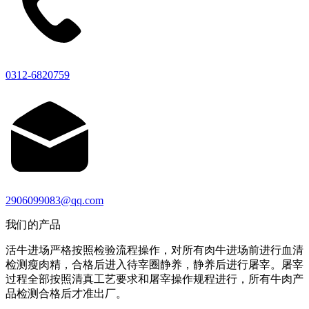
0312-6820759
2906099083@qq.com
我们的产品
活牛进场严格按照检验流程操作，对所有肉牛进场前进行血清
检测瘦肉精，合格后进入待宰圈静养，静养后进行屠宰。屠宰
过程全部按照清真工艺要求和屠宰操作规程进行，所有牛肉产
品检测合格后才准出厂。