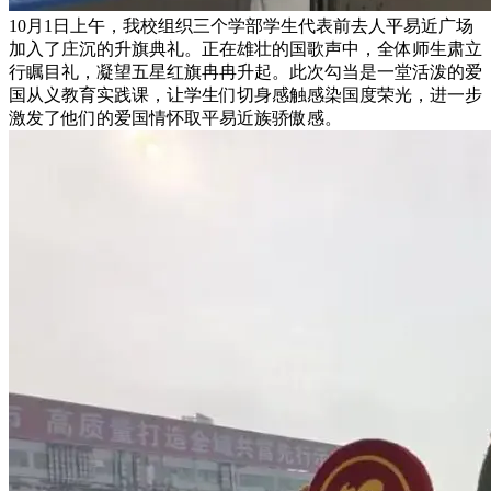
10月1日上午，我校组织三个学部学生代表前去人平易近广场
加入了庄沉的升旗典礼。正在雄壮的国歌声中，全体师生肃立
行瞩目礼，凝望五星红旗冉冉升起。此次勾当是一堂活泼的爱
国从义教育实践课，让学生们切身感触感染国度荣光，进一步
激发了他们的爱国情怀取平易近族骄傲感。