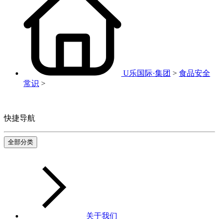
U乐国际·集团
>
食品安全
常识
>
快捷导航
全部分类
关于我们