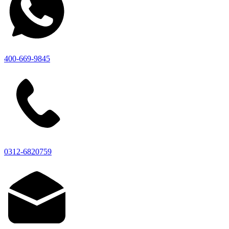
400-669-9845
0312-6820759