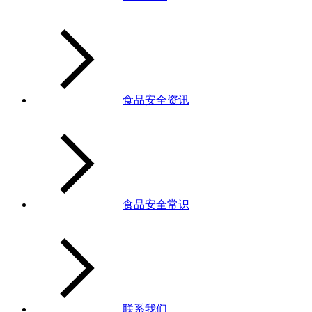
食品安全资讯
食品安全常识
联系我们