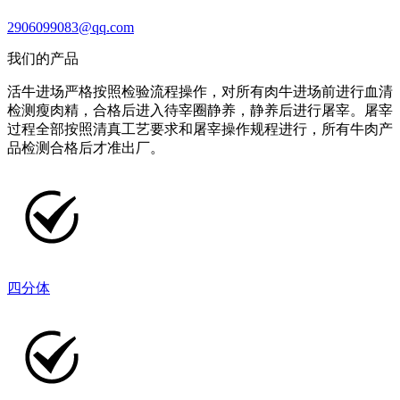
2906099083@qq.com
我们的产品
活牛进场严格按照检验流程操作，对所有肉牛进场前进行血清
检测瘦肉精，合格后进入待宰圈静养，静养后进行屠宰。屠宰
过程全部按照清真工艺要求和屠宰操作规程进行，所有牛肉产
品检测合格后才准出厂。
四分体