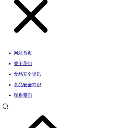
网站首页
关于我们
食品安全资讯
食品安全常识
联系我们