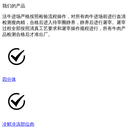
我们的产品
活牛进场严格按照检验流程操作，对所有肉牛进场前进行血清
检测瘦肉精，合格后进入待宰圈静养，静养后进行屠宰。屠宰
过程全部按照清真工艺要求和屠宰操作规程进行，所有牛肉产
品检测合格后才准出厂。
四分体
冷鲜冷冻部位肉