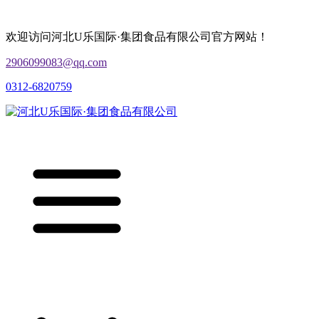
欢迎访问河北U乐国际·集团食品有限公司官方网站！
2906099083@qq.com
0312-6820759