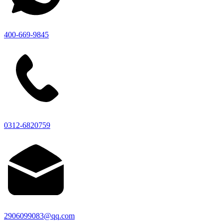
400-669-9845
0312-6820759
2906099083@qq.com