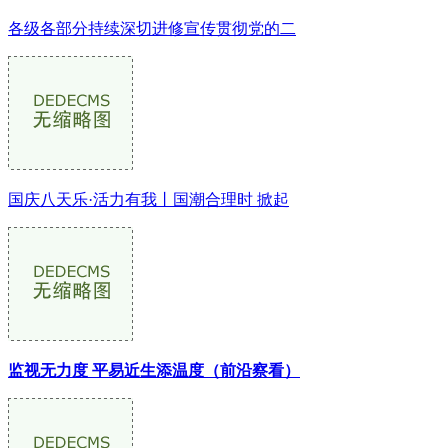
各级各部分持续深切进修宣传贯彻党的二
国庆八天乐·活力有我丨国潮合理时 掀起
监视无力度 平易近生添温度（前沿察看）