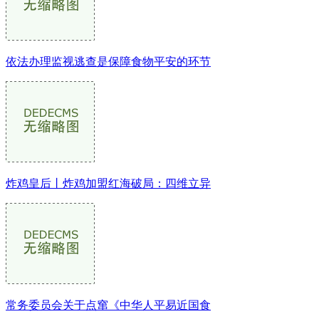
依法办理监视逃查是保障食物平安的环节
炸鸡皇后丨炸鸡加盟红海破局：四维立异
常务委员会关于点窜《中华人平易近国食