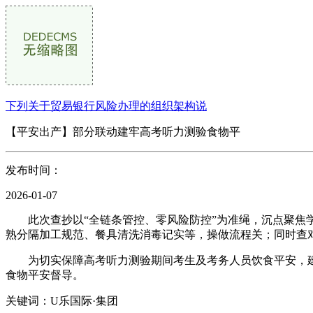
下列关于贸易银行风险办理的组织架构说
【平安出产】部分联动建牢高考听力测验食物平
发布时间：
2026-01-07
此次查抄以“全链条管控、零风险防控”为准绳，沉点聚焦学
熟分隔加工规范、餐具清洗消毒记实等，操做流程关；同时查
为切实保障高考听力测验期间考生及考务人员饮食平安，建牢
食物平安督导。
关键词：U乐国际·集团