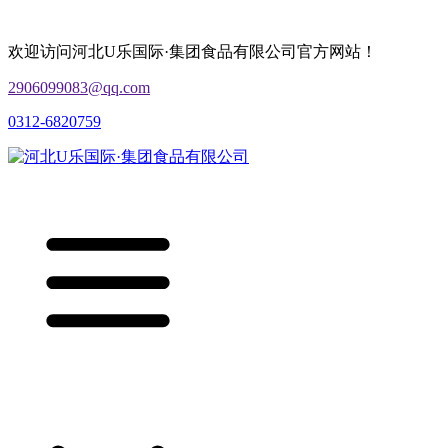
欢迎访问河北U乐国际·集团食品有限公司官方网站！
2906099083@qq.com
0312-6820759