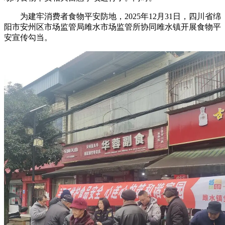
为建牢消费者食物平安防地，2025年12月31日，四川省绵
阳市安州区市场监管局雎水市场监管所协同雎水镇开展食物平
安宣传勾当。