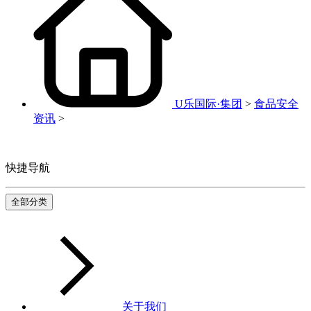
U乐国际·集团
>
食品安全
资讯
>
快捷导航
全部分类
关于我们