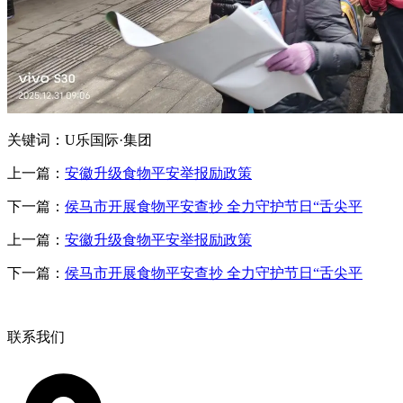
关键词：U乐国际·集团
上一篇：
安徽升级食物平安举报励政策
下一篇：
侯马市开展食物平安查抄 全力守护节日“舌尖平
上一篇：
安徽升级食物平安举报励政策
下一篇：
侯马市开展食物平安查抄 全力守护节日“舌尖平
联系我们