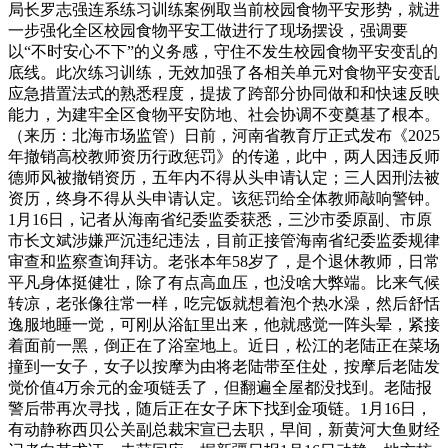
局长罗志强连系练习训练案例取当前校园食物平安形势，就进
一步强化全区校园食物平安工做进行了现场摆设，强调要
以“不时安心不下”的义务感，守住不发生校园食物平安变乱的
底线。此次练习训练，无效加强了各相关单元对食物平安变乱
应急措置法式的熟悉程度，提拔了跨部分协同做和和快速反映
能力，为建牢全区食物平安防地、社会协调不变奠基了根本。
（来历：北海市场监管）日前，河南省教育厅正式发布《2025
年撤销高校教师资历行政惩罚》的传递，此中，两人因违反师
德师风被撤销资历，五年内不得从头申请认定；三人因刑法被
资历，终身不得从头申请认定。该惩罚给全体教师敲响警钟。
1月16日，记者从海南省纪委监委获悉，三沙市委原副、市原
市长文斌涉嫌严沉违纪违法，目前正接管海南省纪委监委规律
审查和监察查询拜访。老张本年58岁了，是个退休教师，日常
平凡身体挺健壮，除了有点高血压，也没啥大弊端。比来气候
转凉，老张像往常一样，吃完饭就想着泡个热水澡，然后舒恬
逸服地睡一觉，可刚从浴缸里出来，他就感觉一阵头晕，紧接
着面前一黑，倒正在了浴室地上。近日，松江的老陆正在菜场
撞到一女子，女子以按摩为由将老陆带至住处，按摩后老陆发
觉价值4万余元的金项链丢了，但翻遍全屋都没找到。老陆报
警后带再次寻找，随后正在女子床下找到金项链。1月16日，
有动静称西贝公关副总裁宋宣已去职，早间，新黄河大鱼财经