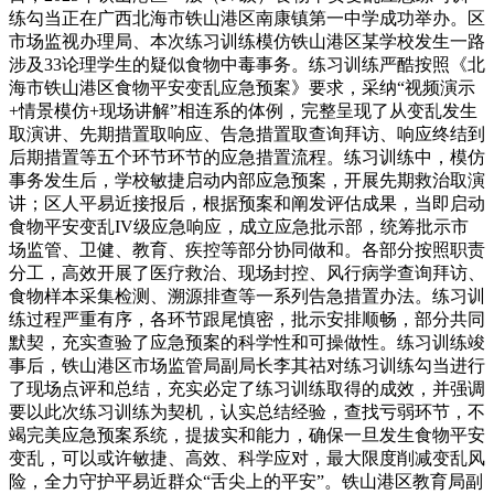
练勾当正在广西北海市铁山港区南康镇第一中学成功举办。区
市场监视办理局、本次练习训练模仿铁山港区某学校发生一路
涉及33论理学生的疑似食物中毒事务。练习训练严酷按照《北
海市铁山港区食物平安变乱应急预案》要求，采纳“视频演示
+情景模仿+现场讲解”相连系的体例，完整呈现了从变乱发生
取演讲、先期措置取响应、告急措置取查询拜访、响应终结到
后期措置等五个环节环节的应急措置流程。练习训练中，模仿
事务发生后，学校敏捷启动内部应急预案，开展先期救治取演
讲；区人平易近接报后，根据预案和阐发评估成果，当即启动
食物平安变乱IV级应急响应，成立应急批示部，统筹批示市
场监管、卫健、教育、疾控等部分协同做和。各部分按照职责
分工，高效开展了医疗救治、现场封控、风行病学查询拜访、
食物样本采集检测、溯源排查等一系列告急措置办法。练习训
练过程严重有序，各环节跟尾慎密，批示安排顺畅，部分共同
默契，充实查验了应急预案的科学性和可操做性。练习训练竣
事后，铁山港区市场监管局副局长李其祜对练习训练勾当进行
了现场点评和总结，充实必定了练习训练取得的成效，并强调
要以此次练习训练为契机，认实总结经验，查找亏弱环节，不
竭完美应急预案系统，提拔实和能力，确保一旦发生食物平安
变乱，可以或许敏捷、高效、科学应对，最大限度削减变乱风
险，全力守护平易近群众“舌尖上的平安”。铁山港区教育局副