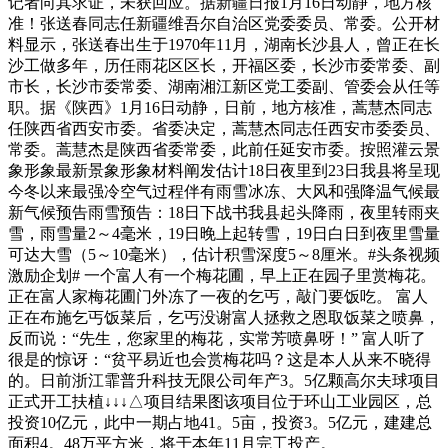
记者向其求证，未获回应。据新疆日报1月16日动静，地方核
准！张送春同志任新疆维吾尔自治区党委委员、常委。公开材
料显示，张送春出生于1970年11月，湖南长沙县人，曾正在长
沙工做多年，历任雨花区区长，开福区委，长沙市委常委、副
市长，长沙市委常委、湖南湘江新区党工委副、管委会从任等
职。据《陕西》1月16日动静，日前，地方核准，蒿慧杰同志
任陕西省西安市委。省委决定，蒿慧杰同志任西安市委委员、
常委。蒿慧杰是陕西省委常委，此前任延安市委。按照灌云景
象形象最新景象形象材料阐发估计18日夜里到23日我县将呈现
今冬以来最强冷空气过程伴有雨雪冰冻、大风和强降温气候最
新气候预告雨雪预告：18日下战书我县起头降雨，夜里转雨夹
雪，雨雪量2～4毫米，19日晚上起转雪，19日白日到夜里雪量
可达大雪（5～10毫米），估计积雪深度5～8厘米。#头条视频
激励企划#​ 一个富人有一个梅花圃，早上正在园子里赏梅花。
正在富人家梅花圃门外冻了一夜的乞丐，敲门要饭吃。 富人
正在布施乞丐饭菜后，乞丐没谢富人拯救之恩取饭菜之喷鼻，
反而说：“先生，您家里的梅花，实常芳喷鼻呀！” 富人听了
很是的惊讶：“贫平易近也会赏梅花吗？这是本人从来不晓得
的。日前浙江霏普升科技无限公司年产3。5亿颗高尔夫球项目
正式开工扶植↓↓↓△项目结果图该项目位于环山工业园区，总
投资10亿元，此中一期占地41。5亩，投资3。5亿元，建建总
面积4。48万平方米，将于本年11月完工投产。