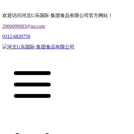
欢迎访问河北U乐国际·集团食品有限公司官方网站！
2906099083@qq.com
0312-6820759