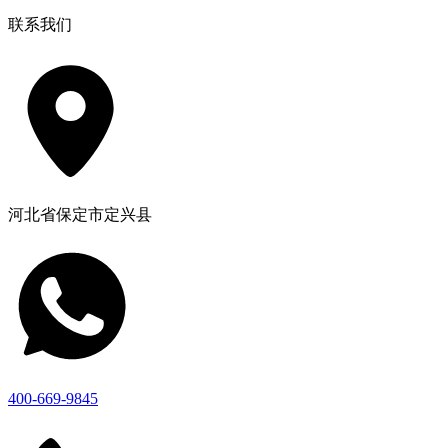
联系我们
河北省保定市定兴县
400-669-9845