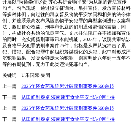
开展以“尚俭崇信尽责 齐心共护食物平安”为从题的普法宣传
勾当。勾当现场，通过设立征询台、吊挂宣传、发放宣传材料
等多种体例，向过往的群众普及食物平安学问和相关的法令律
例，并连系最高发布风险食物平安犯罪的典型案例进行以案释
法，激励群众权益。刑事审讯庭的们用通俗易懂的言语，同
时，构成社会共治的优良空气。文水县法院正在不竭加强宣传
的同时，充实阐扬刑事审讯本能机能，2023年，该院共审结涉
及食物平安犯罪的刑事案件25件，出格是从严从沉冲击了累
犯、惯犯、配合犯罪中起组织筹谋感化的从犯，此中对形成严
沉犯罪后果、发卖金额庞大的犯罪，别离判处八年到十五年不
等的有期徒刑，无力了此类违法犯罪勾当。
关键词：U乐国际·集团
上一篇：
2025年环食药系统累计破获刑事案件560余起
下一篇：
从田间到餐桌 济南建牢食物平安 “防护网” 持
上一篇：
2025年环食药系统累计破获刑事案件560余起
下一篇：
从田间到餐桌 济南建牢食物平安 “防护网” 持