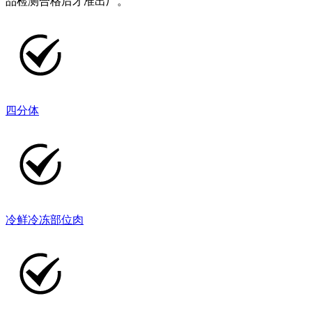
品检测合格后才准出厂。
四分体
冷鲜冷冻部位肉