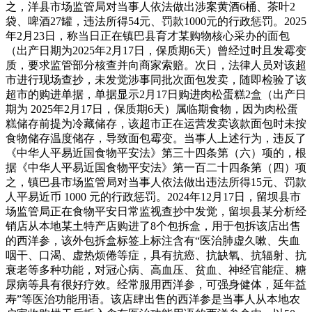
之，洋县市场监管局对当事人依法做出涉案黄酒6桶、茶叶2
袋、啤酒27罐，违法所得54元、罚款1000元的行政惩罚。2025
年2月23日，称当日正在镇巴县育才某购物核心采办的面包
（出产日期为2025年2月17日，保质期6天）曾经过时且发霉变
质，要求监管部分核查并向商家索赔。次日，法律人员对该超
市进行现场查抄，未发觉涉事同批次面包发卖，随即检验了该
超市的购进单据，单据显示2月17日购进肉松蛋糕2盒（出产日
期为 2025年2月17日，保质期6天）属临期食物，因为肉松蛋
糕储存前提为冷藏储存，该超市正在运营发卖该款面包时未按
食物储存温度储存，导致面包霉变。当事人上述行为，违反了
《中华人平易近国食物平安法》第三十四条第（六）项的，根
据《中华人平易近国食物平安法》第一百二十四条第（四）项
之，镇巴县市场监管局对当事人依法做出违法所得15元、罚款
人平易近币 1000 元的行政惩罚。2024年12月17日，留坝县市
场监管局正在食物平安日常监视查抄中发觉，留坝县某分析经
销店从本地某土特产店购进了8个包拆盒，用于包拆该店出售
的西洋参，该外包拆盒标签上标注含有“医治肺虚久嗽、失血
咽干、口渴、虚热烦倦等症，具有抗癌、抗缺氧、抗辐射、抗
衰老等多种功能，对冠心病、高血压、贫血、神经官能症、糖
尿病等具有很好疗效。经常服用西洋参，可强身健体，延年益
寿”等医治功能用语。该店肆出售的西洋参是当事人从本地农