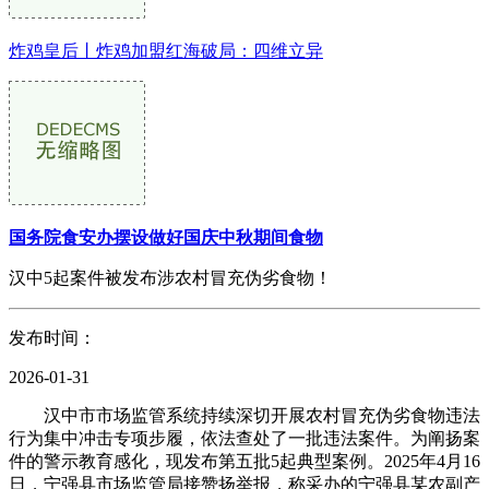
炸鸡皇后丨炸鸡加盟红海破局：四维立异
国务院食安办摆设做好国庆中秋期间食物
汉中5起案件被发布涉农村冒充伪劣食物！
发布时间：
2026-01-31
汉中市市场监管系统持续深切开展农村冒充伪劣食物违法
行为集中冲击专项步履，依法查处了一批违法案件。为阐扬案
件的警示教育感化，现发布第五批5起典型案例。2025年4月16
日，宁强县市场监管局接赞扬举报，称采办的宁强县某农副产