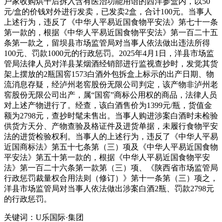
户家收购烘干后拆入含有医治功能用语的西洋参盒内，以50
元/盒的价钱对外进行发卖，已发卖2盒，合计100元。当事人
上述行为，违反了《中华人平易近国食物平安法》第七十一条
第一款的，根据《中华人平易近国食物平安法》第一百二十五
条第一款之，留坝县市场监管局对当事人依法做出违法所得
100元、罚款1000元的行政惩罚。2025年4月1日，洋县市场监
管局法律人员对洋县某烟酒经销部进行监视查抄时，发觉其货
架上摆放的2瓶国窖1573白酒外包拆盒上标示的出产日期、物
流消息存疑，经泸州老窖股份无限公司判定，该产物非泸州老
窖股份无限公司出产，属“国窖”商标公用权的商品，法律人员
对上述产物进行了。经查，该白酒售价为1399元/瓶，货值金
额为2798元，查抄时髦未售出。当事人购进涉案白酒时未检验
供货方天分、产物查验及格证件及进货单据，未履行食物平安
法的进货检验权利。当事人的上述行为，违反了《中华人平易
近国商标法》第五十七条第（三）项及《中华人平易近国食物
平安法》第五十第一款的，根据《中华人平易近国食物平安
法》第一百二十六条第一款第（三）项、《陕西省市场监管局
行政惩罚裁量权合用法则（修订）》第十一条第（三）项之，
洋县市场监管局对当事人依法做出涉案白酒2瓶、罚款2798元
的行政惩罚。
关键词：U乐国际·集团