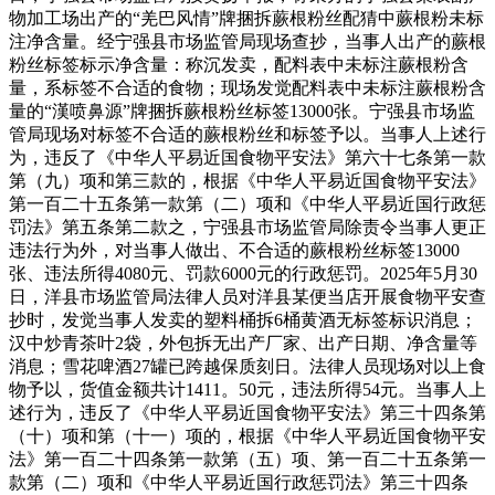
物加工场出产的“羌巴风情”牌捆拆蕨根粉丝配猜中蕨根粉未标
注净含量。经宁强县市场监管局现场查抄，当事人出产的蕨根
粉丝标签标示净含量：称沉发卖，配料表中未标注蕨根粉含
量，系标签不合适的食物；现场发觉配料表中未标注蕨根粉含
量的“漢喷鼻源”牌捆拆蕨根粉丝标签13000张。宁强县市场监
管局现场对标签不合适的蕨根粉丝和标签予以。当事人上述行
为，违反了《中华人平易近国食物平安法》第六十七条第一款
第（九）项和第三款的，根据《中华人平易近国食物平安法》
第一百二十五条第一款第（二）项和《中华人平易近国行政惩
罚法》第五条第二款之，宁强县市场监管局除责令当事人更正
违法行为外，对当事人做出、不合适的蕨根粉丝标签13000
张、违法所得4080元、罚款6000元的行政惩罚。2025年5月30
日，洋县市场监管局法律人员对洋县某便当店开展食物平安查
抄时，发觉当事人发卖的塑料桶拆6桶黄酒无标签标识消息；
汉中炒青茶叶2袋，外包拆无出产厂家、出产日期、净含量等
消息；雪花啤酒27罐已跨越保质刻日。法律人员现场对以上食
物予以，货值金额共计1411。50元，违法所得54元。当事人上
述行为，违反了《中华人平易近国食物平安法》第三十四条第
（十）项和第（十一）项的，根据《中华人平易近国食物平安
法》第一百二十四条第一款第（五）项、第一百二十五条第一
款第（二）项和《中华人平易近国行政惩罚法》第三十四条