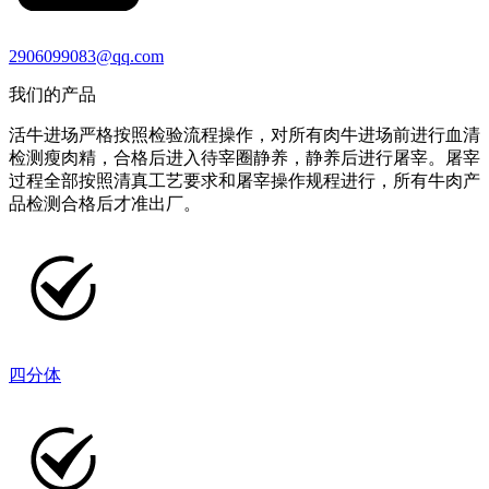
2906099083@qq.com
我们的产品
活牛进场严格按照检验流程操作，对所有肉牛进场前进行血清
检测瘦肉精，合格后进入待宰圈静养，静养后进行屠宰。屠宰
过程全部按照清真工艺要求和屠宰操作规程进行，所有牛肉产
品检测合格后才准出厂。
四分体