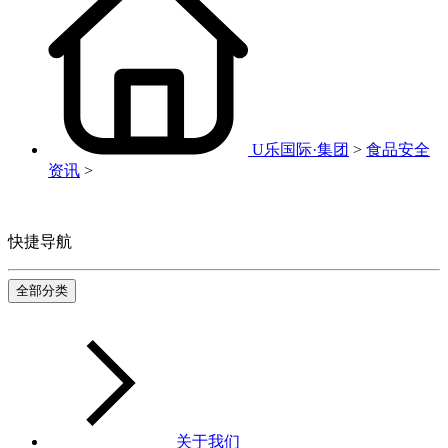
U乐国际·集团
>
食品安全
资讯
>
快捷导航
全部分类
关于我们