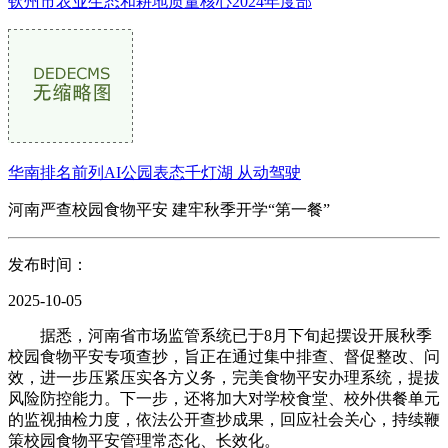
钦州市农业生态和耕地质量核心2024年度部
华南排名前列AI公园表态千灯湖 从动驾驶
河南严查校园食物平安 建牢秋季开学“第一餐”
发布时间：
2025-10-05
据悉，河南省市场监管系统已于8月下旬起摆设开展秋季
校园食物平安专项查抄，旨正在通过集中排查、督促整改、问
效，进一步压紧压实各方义务，完美食物平安办理系统，提拔
风险防控能力。下一步，还将加大对学校食堂、校外供餐单元
的监视抽检力度，依法公开查抄成果，回应社会关心，持续鞭
策校园食物平安管理常态化、长效化。