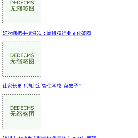
好欢螺携手檀健次：螺蛳粉行业文化破圈
让家长更！湖北新管住学校“菜篮子”