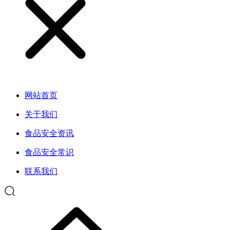
网站首页
关于我们
食品安全资讯
食品安全常识
联系我们