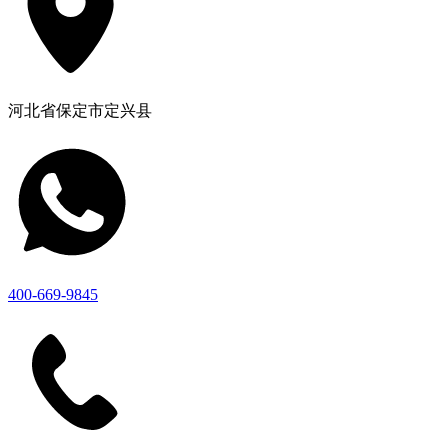
河北省保定市定兴县
400-669-9845