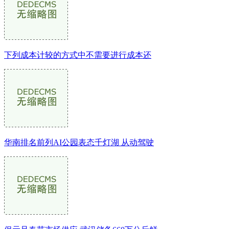
下列成本计较的方式中不需要进行成本还
华南排名前列AI公园表态千灯湖 从动驾驶