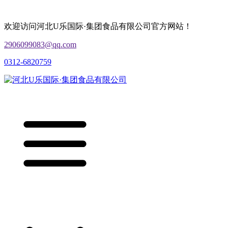
欢迎访问河北U乐国际·集团食品有限公司官方网站！
2906099083@qq.com
0312-6820759