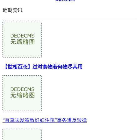
近期资讯
【世相百态】过时食物若何物尽其用
“百草味发霉致妊妇住院”事务遭反转律