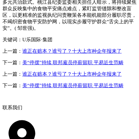
多元共治款式。桃江县纪委监委相关担任人暗示，将持续聚焦
群众反映集中的食物平安痛点难点，紧盯监管缝隙和整改盲
区，以更精准的监视执纪问责鞭策各本能机能部分履职尽责，
不竭织密食物平安防护网，以现实步履守护群众“舌尖上的平
安”。( 邹世强)。
关键词：U乐国际·集团
上一篇：
谁正在赔本？谁亏了？十大上市种企年报来了
下一篇：
美“停摆”持续 联邦雇员停薪留职 平易近生范畴
上一篇：
谁正在赔本？谁亏了？十大上市种企年报来了
下一篇：
美“停摆”持续 联邦雇员停薪留职 平易近生范畴
联系我们