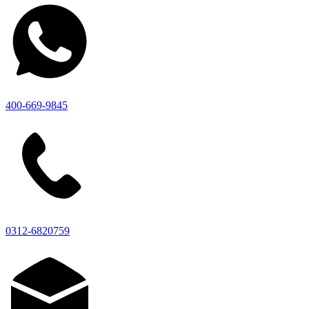
400-669-9845
0312-6820759