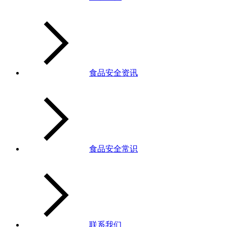
食品安全资讯
食品安全常识
联系我们