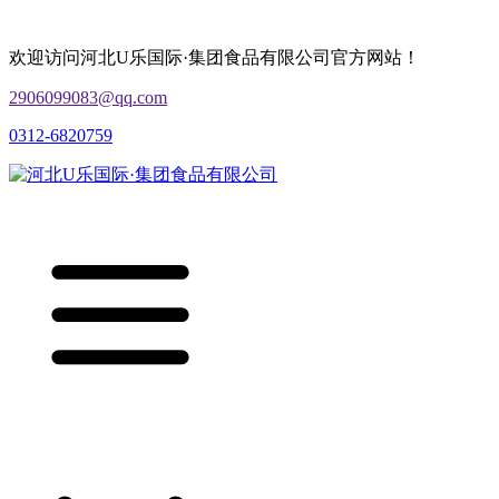
欢迎访问河北U乐国际·集团食品有限公司官方网站！
2906099083@qq.com
0312-6820759