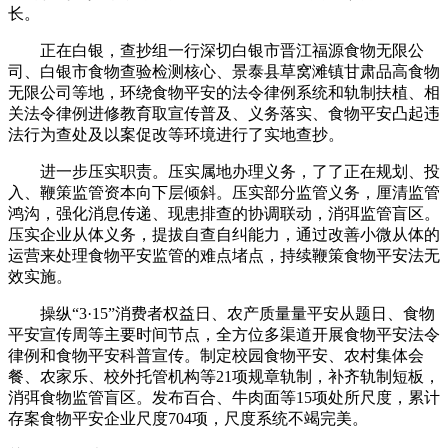
长。
正在白银，查抄组一行深切白银市晋江福源食物无限公
司、白银市食物查验检测核心、景泰县草窝滩镇甘肃品高食物
无限公司等地，环绕食物平安的法令律例系统和轨制扶植、相
关法令律例进修教育取宣传普及、义务落实、食物平安凸起违
法行为查处及以案促改等环境进行了实地查抄。
进一步压实职责。压实属地办理义务，了了正在规划、投
入、鞭策监管资本向下层倾斜。压实部分监管义务，厘清监管
鸿沟，强化消息传递、现患排查的协调联动，消弭监管盲区。
压实企业从体义务，提拔自查自纠能力，通过改善小微从体的
运营来处理食物平安监管的难点堵点，持续鞭策食物平安法无
效实施。
操纵“3·15”消费者权益日、农产质量量平安从题日、食物
平安宣传周等主要时间节点，全方位多渠道开展食物平安法令
律例和食物平安科普宣传。制定校园食物平安、农村集体会
餐、农家乐、校外托管机构等21项规章轨制，补齐轨制短板，
消弭食物监管盲区。发布百合、牛肉面等15项处所尺度，累计
存案食物平安企业尺度704项，尺度系统不竭完美。