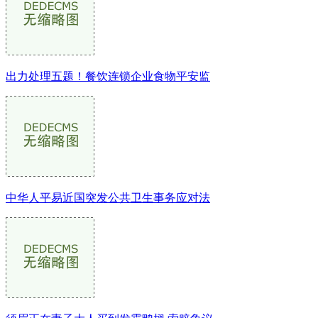
出力处理五题！餐饮连锁企业食物平安监
中华人平易近国突发公共卫生事务应对法