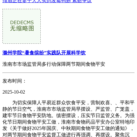
须眉正在妻子大人买到发霉鸭翅 索赔争议
滁州学院“暑食缤纷”实践队开展科学饮
淮南市市场监管局多行动保障两节期间食物平安
发布时间：
2025-10-02
为切实保障人平易近群众饮食平安，营制欢喜、、平和平
静的节日空气，淮南市市场监管局早摆设、严监管、广笼盖，
建牢节日食物平安防地。缜密摆设，压实节日监管义务。为强
化节日期间食物平安工做，淮南市食物药品平安办公室特地印
发《关于做好2025年国庆、中秋期间食物平安工做的通知》，
对两节期间食物平安监督工做进行再强调、再摆设。聚焦沉