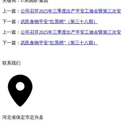
关键词：U乐国际·集团
上一篇：
公司召开2025年三季度出产平安工做会暨第三次安
下一篇：
武邑食物平安“红黑榜”（第三十八期）
上一篇：
公司召开2025年三季度出产平安工做会暨第三次安
下一篇：
武邑食物平安“红黑榜”（第三十八期）
联系我们
河北省保定市定兴县