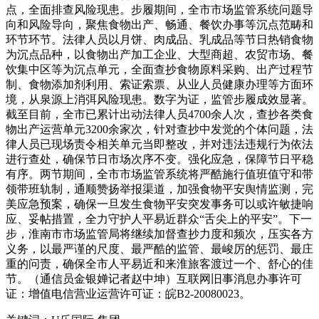
点，全面排查风险现患。步履期间，全市市场监管系统问题导
向和风险导向，聚焦食物出产、畅通、餐饮办事等沉点范畴和
环节环节。法律人员以月饼、肉成品、乳成品等节日热销食物
为沉点品种，以食物出产加工企业、大型商超、农贸市场、餐
饮集中区等为沉点单元，全面查抄食物原料采购、出产过程节
制、食物添加剂利用、索证索票、从业人员健康办理等方面环
境，从泉源上消弭风险现患。数字为证，监管步履成效显著。
截至目前，全市已累计出动法律人员4700余人次，查抄各类食
物出产运营单元3200余家次，针对查抄中发觉的个体问题，法
律人员已现场责令相关单元当即整改，并对违法违规行为依法
进行查处，确保节日市场次序不变。强化应急，保障节日平稳
有序。两节期间，全市市场监管系统将严酷施行值班值守和带
领带班轨制，通顺赞扬举报渠道，加强食物平安舆情监测，完
美应急预案，确保一旦发生食物平安突发事务可以或许敏捷响
应、妥帖措置，全力守护人平易近群众“舌尖上的平安”。下一
步，淮南市市场监管局将继续加督查抄力度和频次，压实各方
义务，以最严谨的尺度、最严酷的监管、最峻厉的惩罚、最庄
重的问责，确保全市人平易近和来淮旅客渡过一个、舒心的佳
节。（通信员金银婵记者赵中坤）互联网旧事消息办事许可
证：增值电信营业运营许可证：皖B2-20080023。