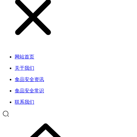
网站首页
关于我们
食品安全资讯
食品安全常识
联系我们