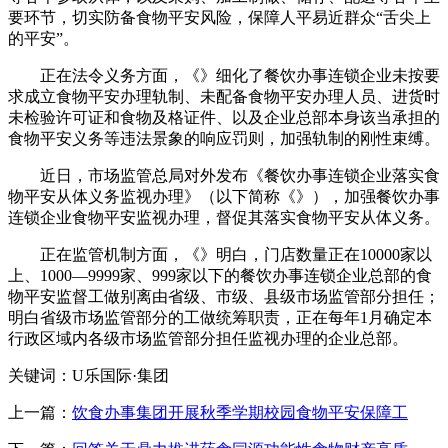
要环节，切实防备食物平安风险，保障人平易近群众“舌尖上
的平安”。
正在法令义务方面，《》细化了餐饮办事连锁企业未按要
求成立食物平安办理轨制、未配备食物平安办理人员、进货时
未检验许可证和食物及格证件、以及企业总部本身该当承担的
食物平安义务等违法景象的响应罚则，加强轨制的刚性束缚。
近日，市场监管总局对外发布《餐饮办事连锁企业落实食
物平安从体义务监视办理》（以下简称《》），加强餐饮办事
连锁企业食物平安监视办理，督促其落实食物平安从体义务。
正在监管机制方面，《》明白，门店数量正在10000家以
上、1000—9999家、999家以下的餐饮办事连锁企业总部的食
物平安监督工做别离由省级、市级、县级市场监管部分担任；
明白省级市场监管部分的工做统筹职责，正在每年1月确定本
行政区域内各级市场监管部分担任监视办理的企业总部。
关键词：U乐国际·集团
上一篇：
饮食办事集团开展秋季学期校园食物平安保障工