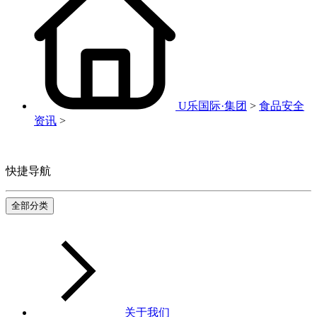
U乐国际·集团
>
食品安全
资讯
>
快捷导航
全部分类
关于我们