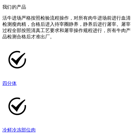
我们的产品
活牛进场严格按照检验流程操作，对所有肉牛进场前进行血清
检测瘦肉精，合格后进入待宰圈静养，静养后进行屠宰。屠宰
过程全部按照清真工艺要求和屠宰操作规程进行，所有牛肉产
品检测合格后才准出厂。
四分体
冷鲜冷冻部位肉