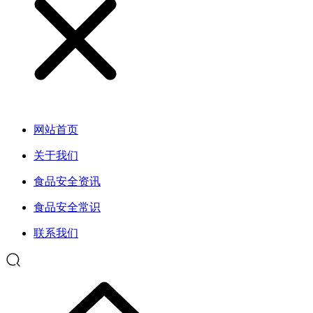
网站首页
关于我们
食品安全资讯
食品安全常识
联系我们