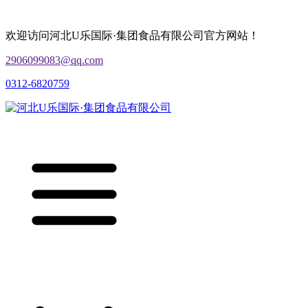
欢迎访问河北U乐国际·集团食品有限公司官方网站！
2906099083@qq.com
0312-6820759