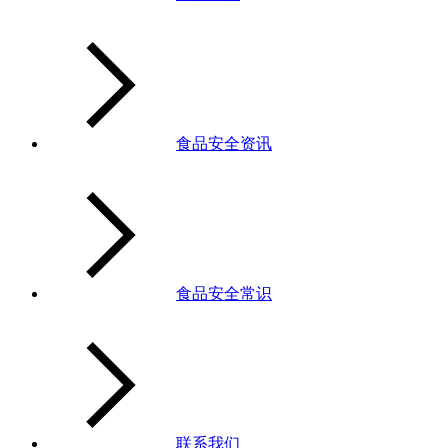
食品安全资讯
食品安全常识
联系我们