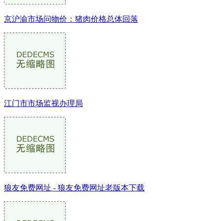
京沪渝市场问物价：猪肉价格总体回落
江门市市场监视办理局
狼友免费网址 - 狼友免费网址老版本下载