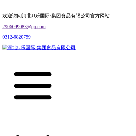
欢迎访问河北U乐国际·集团食品有限公司官方网站！
2906099083@qq.com
0312-6820759