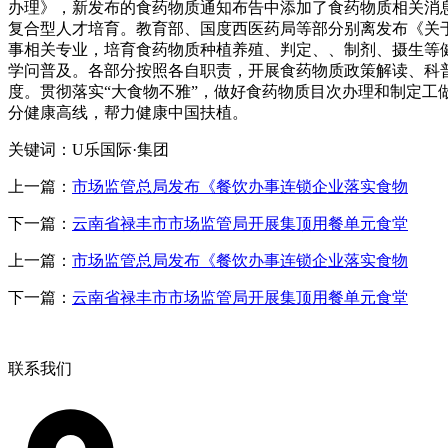
办理》，新发布的食药物质通知布告中添加了食药物质相关消
复合型人才培育。教育部、国度西医药局等部分别离发布《关于
事相关专业，培育食药物质种植养殖、判定、、制剂、摄生等
学问普及。各部分按照各自职责，开展食药物质政策解读、科
度。贯彻落实“大食物不雅”，做好食药物质目次办理和制定
分健康高线，帮力健康中国扶植。
关键词：U乐国际·集团
上一篇：
市场监管总局发布《餐饮办事连锁企业落实食物
下一篇：
云南省禄丰市市场监管局开展集顶用餐单元食堂
上一篇：
市场监管总局发布《餐饮办事连锁企业落实食物
下一篇：
云南省禄丰市市场监管局开展集顶用餐单元食堂
联系我们