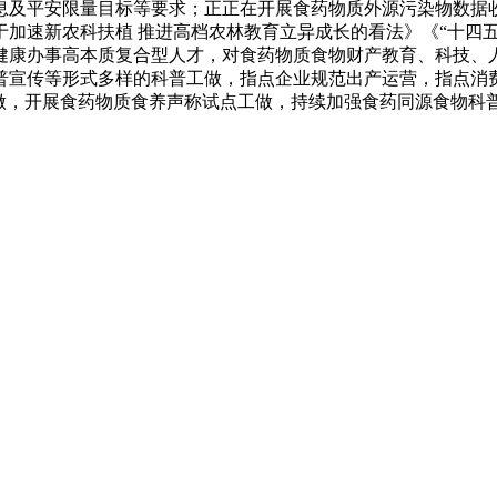
息及平安限量目标等要求；正正在开展食药物质外源污染物数据
加速新农科扶植 推进高档农林教育立异成长的看法》《“十四
健康办事高本质复合型人才，对食药物质食物财产教育、科技、
普宣传等形式多样的科普工做，指点企业规范出产运营，指点消
工做，开展食药物质食养声称试点工做，持续加强食药同源食物科