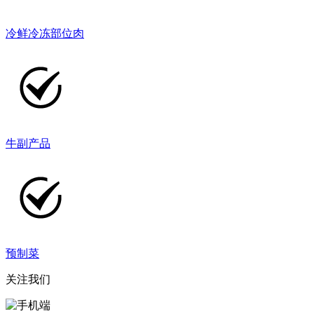
冷鲜冷冻部位肉
牛副产品
预制菜
关注我们