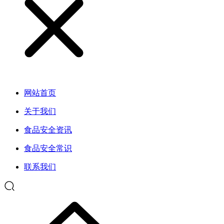
网站首页
关于我们
食品安全资讯
食品安全常识
联系我们