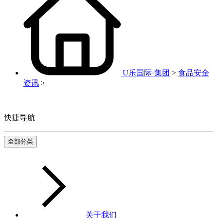
U乐国际·集团
>
食品安全
资讯
>
快捷导航
全部分类
关于我们