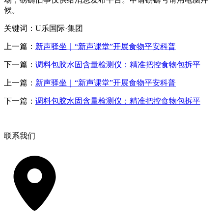
候。
关键词：U乐国际·集团
上一篇：
新声驿坐｜“新声课堂”开展食物平安科普
下一篇：
调料包胶水固含量检测仪：精准把控食物包拆平
上一篇：
新声驿坐｜“新声课堂”开展食物平安科普
下一篇：
调料包胶水固含量检测仪：精准把控食物包拆平
联系我们