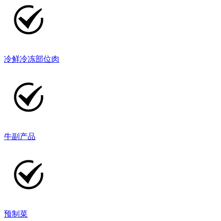
冷鲜冷冻部位肉
牛副产品
预制菜